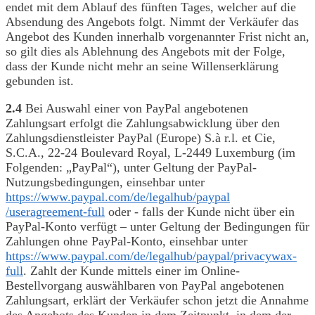
endet mit dem Ablauf des fünften Tages, welcher auf die
Absendung des Angebots folgt. Nimmt der Verkäufer das
Angebot des Kunden innerhalb vorgenannter Frist nicht an,
so gilt dies als Ablehnung des Angebots mit der Folge,
dass der Kunde nicht mehr an seine Willenserklärung
gebunden ist.
2.4
Bei Auswahl einer von PayPal angebotenen
Zahlungsart erfolgt die Zahlungsabwicklung über den
Zahlungsdienstleister PayPal (Europe) S.à r.l. et Cie,
S.C.A., 22-24 Boulevard Royal, L-2449 Luxemburg (im
Folgenden: „PayPal“), unter Geltung der PayPal-
Nutzungsbedingungen, einsehbar unter
https://www.paypal.com
/de
/legalhub
/paypal
/useragreement-full
oder - falls der Kunde nicht über ein
PayPal-Konto verfügt – unter Geltung der Bedingungen für
Zahlungen ohne PayPal-Konto, einsehbar unter
https://www.paypal.com
/de
/legalhub
/paypal
/privacywax-
full
. Zahlt der Kunde mittels einer im Online-
Bestellvorgang auswählbaren von PayPal angebotenen
Zahlungsart, erklärt der Verkäufer schon jetzt die Annahme
des Angebots des Kunden in dem Zeitpunkt, in dem der