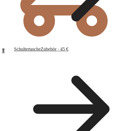
Schultertasche
Zubehör · 45 €
0