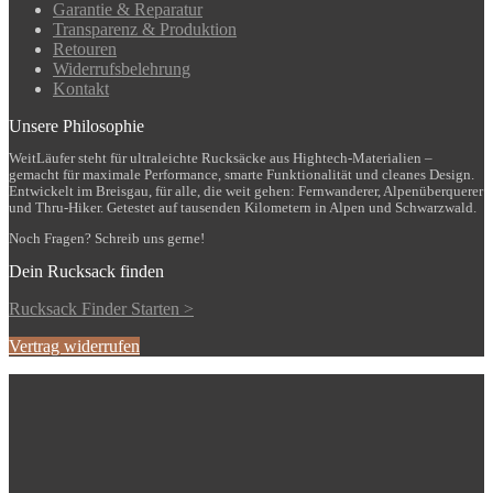
Garantie & Reparatur
Transparenz & Produktion
Retouren
Widerrufsbelehrung
Kontakt
Unsere Philosophie
WeitLäufer steht für ultraleichte Rucksäcke aus Hightech-Materialien –
gemacht für maximale Performance, smarte Funktionalität und cleanes Design.
Entwickelt im Breisgau, für alle, die weit gehen: Fernwanderer, Alpenüberquerer
und Thru-Hiker. Getestet auf tausenden Kilometern in Alpen und Schwarzwald.
Noch Fragen? Schreib uns gerne!
Dein Rucksack finden
Rucksack Finder Starten >
Vertrag widerrufen