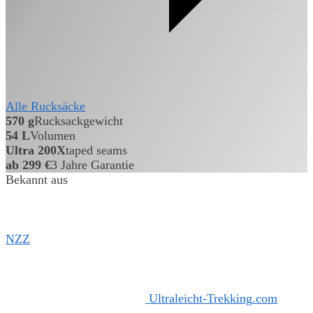
Alle Rucksäcke
570 g
Rucksackgewicht
54 L
Volumen
Ultra 200X
taped seams
ab 299 €
3 Jahre Garantie
Bekannt aus
NZZ
Ultraleicht-
Trekking
.
com