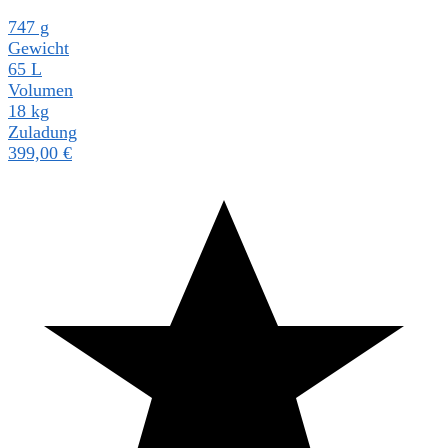
747 g
Gewicht
65 L
Volumen
18 kg
Zuladung
399,00
€