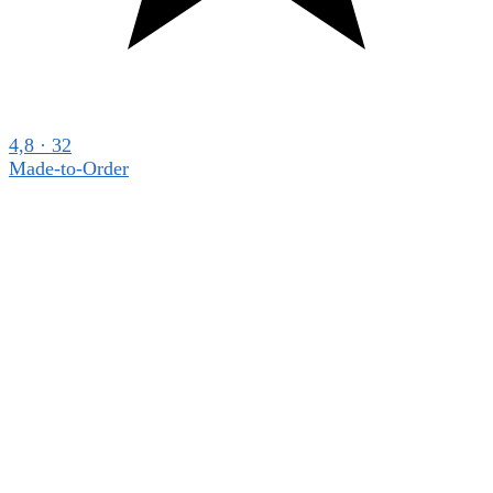
4,8 · 32
Made-to-Order