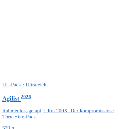
UL-Pack · Ultraleicht
2026
Agilist
Rahmenlos, getapt, Ultra 200X. Der kompromisslose
Thru-Hike-Pack.
570 g