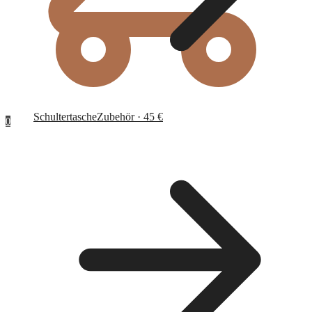
Schultertasche
Zubehör · 45 €
0