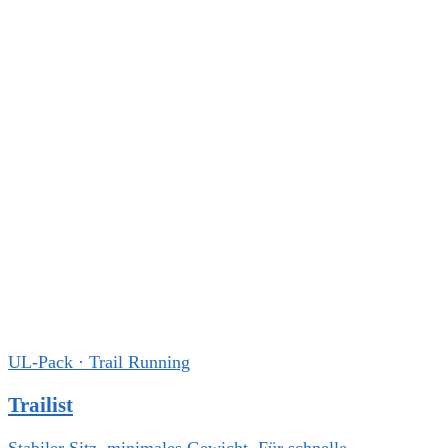
UL-Pack · Trail Running
Trailist
Stabiler Sitz, minimales Gewicht. Für schnelle