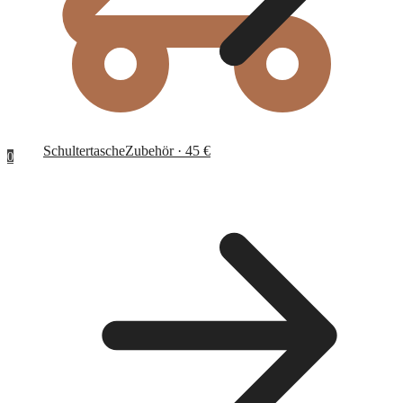
Schultertasche
Zubehör · 45 €
0