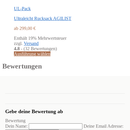
UL-Pack
Ultraleicht Rucksack AGILIST
ab
299,00
€
Enthält 19% Mehrwertsteuer
zzgl.
Versand
4.8
- (32 Bewertungen)
Dieses
Ausführung wählen
Produkt
weist
Bewertungen
mehrere
Varianten
auf.
Die
Optionen
können
auf
der
Gebe deine Bewertung ab
Produktseite
gewählt
Bewertung
werden
Dein Name:
Deine Email Adresse: