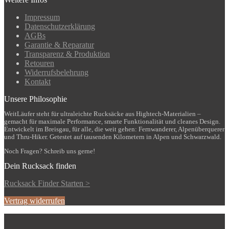
auf
der
Impressum
Produktseite
Datenschutzerklärung
gewählt
AGBs
werden
Garantie & Reparatur
Transparenz & Produktion
Retouren
Widerrufsbelehrung
Kontakt
Unsere Philosophie
WeitLäufer steht für ultraleichte Rucksäcke aus Hightech-Materialien –
gemacht für maximale Performance, smarte Funktionalität und cleanes Design.
Entwickelt im Breisgau, für alle, die weit gehen: Fernwanderer, Alpenüberquerer
und Thru-Hiker. Getestet auf tausenden Kilometern in Alpen und Schwarzwald.
Noch Fragen? Schreib uns gerne!
Dein Rucksack finden
Rucksack Finder Starten >
Vertrag widerrufen