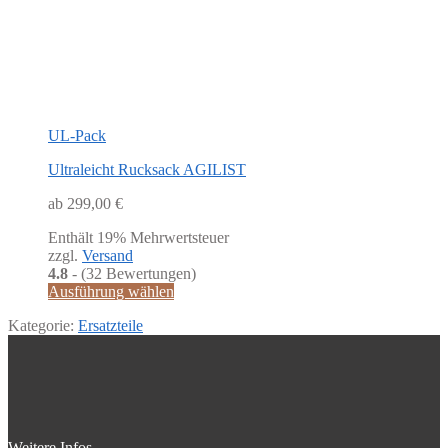
UL-Pack
Ultraleicht Rucksack AGILIST
ab
299,00
€
Enthält 19% Mehrwertsteuer
zzgl.
Versand
4.8
- (32 Bewertungen)
Dieses
Ausführung wählen
Produkt
Kategorie:
Ersatzteile
weist
mehrere
Varianten
auf.
Die
Optionen
können
Weitere Infos