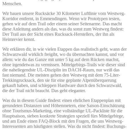
Menschen.
Wir bauen unsere Rucksäcke 30 Kilometer Luftlinie vom Westweg-
Korridor entfernt, in Emmendingen. Wenn wir Prototypen testen,
gehen wir auf dem Trail oder einem seiner Seitenarme. Das macht
diese Anleitung anders als das, was du sonst zum Westweg findest:
Der Trail aus der Sicht eines Rucksack-Herstellers, der ihn als
Heimrevier kennt.
Wir erklären dir, in wie vielen Etappen das realistisch geht, wann der
Schwarzwald wirklich freigibt, wo du übernachten kannst, und vor
allem: wie du das Ganze mit unter 5 kg auf dem Rücken machst,
ohne irgendetwas zu vermissen. Mittelgebirgs-Trails wie dieser sind
die naheliegendste UL-Disziplin im DACH-Raum, nur weiß das
fast niemand. Die meisten gehen den Westweg mit dem 75-Liter-
Trekkingrucksack, den sie für eine geplante Alpenüberquerung
gekauft haben, und schleppen Hardware durch den Schwarzwald,
die der Trail nicht braucht. Das geht eleganter.
Was du in diesem Guide findest: einen ehrlichen Etappenplan mit
gerundeten Distanzen und Höhenmetern, eine Saison-Einschätzung
ohne Tourismus-Marketing, eine vollständige UL-Packliste für die
Hauptsaison, sieben konkrete Strategien speziell fürs Mittelgebirge,
und am Ende einen FAQ-Block mit den Fragen, die uns Westweg-
Interessenten am häufigsten stellen. Was du nicht findest: Buchungs-