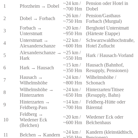
~24 km /
Pension oder Hotel in
1
Pforzheim → Dobel
~700 Hm
Dobel
~26 km /
Pension/Gasthaus
2
Dobel → Forbach
~750 Hm
Forbach (Murgtal)
Forbach →
~20 km /
Berghotel Unterstmatt
3
Unterstmatt
~950 Hm
(Härteste Etappe)
Unterstmatt →
~22 km /
Schwarzwaldhochstraße,
4
Alexanderschanze
~600 Hm
Hotel Zuflucht
Alexanderschanze →
~25 km /
5
Hark / Hausach-Vorland
Hark
~550 Hm
~15 km /
Hausach (Bahnhof,
6
Hark → Hausach
~350 Hm
Resupply, Pensionen)
Hausach →
~24 km /
Wilhelmshöhe /
7
Wilhelmshöhe
~800 Hm
Schonach
Wilhelmshöhe →
~24 km /
Hinterzarten/Titisee
8
Hinterzarten
~650 Hm
(Resupply, Bahn)
Hinterzarten →
~14 km /
Feldberg-Hütte oder
9
Feldberg-Pass
~700 Hm
Bärental
Feldberg →
~20 km /
Wiedener Eck oder
10
Wiedener Eck
~600 Hm
Belchenhaus
(Belchen)
~24 km /
Kandern (kleinstädtisch,
11
Belchen → Kandern
~350 Hm
Pensionen)