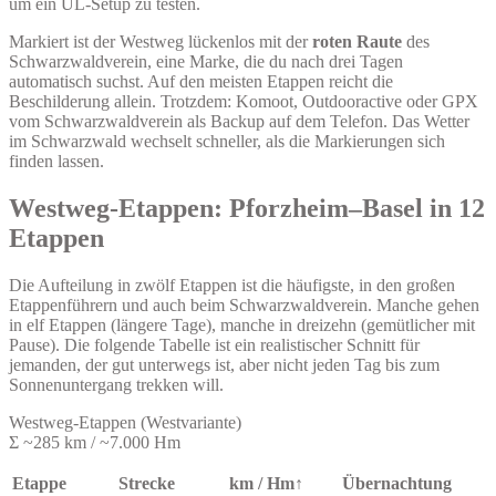
um ein UL-Setup zu testen.
Markiert ist der Westweg lückenlos mit der
roten Raute
des
Schwarzwaldverein, eine Marke, die du nach drei Tagen
automatisch suchst. Auf den meisten Etappen reicht die
Beschilderung allein. Trotzdem: Komoot, Outdooractive oder GPX
vom Schwarzwaldverein als Backup auf dem Telefon. Das Wetter
im Schwarzwald wechselt schneller, als die Markierungen sich
finden lassen.
Westweg-Etappen: Pforzheim–Basel in 12
Etappen
Die Aufteilung in zwölf Etappen ist die häufigste, in den großen
Etappenführern und auch beim Schwarzwaldverein. Manche gehen
in elf Etappen (längere Tage), manche in dreizehn (gemütlicher mit
Pause). Die folgende Tabelle ist ein realistischer Schnitt für
jemanden, der gut unterwegs ist, aber nicht jeden Tag bis zum
Sonnenuntergang trekken will.
Westweg-Etappen (Westvariante)
Σ ~285 km / ~7.000 Hm
Etappe
Strecke
km / Hm↑
Übernachtung