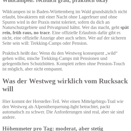
Wildcampen: rechtlich grau, praktisch okay
Wildcampen ist in Baden-Württemberg im Wald grundsätzlich nicht
erlaubt, biwakieren mit einer Nacht ohne Lagerfeuer und ohne
Spuren wird in der Praxis meist toleriert, sofern du dich an
Naturschutzgebiete und Privatgrund hältst. Wer das macht, geht
spät
rein, früh raus, no trace
. Eine offizielle Erlaubnis dafür gibt es
nicht, eine offizielle Anzeige aber auch selten. Wer auf der sicheren
Seite sein will: Trekking-Camps oder Pension.
Praktisch heißt das: Wenn du den Westweg konsequent „wild“
gehen willst, mische Trekking-Camps mit Pensionen und
gelegentlichen Schutzhütten. Komplett zelten ohne Pension-Touch
ist möglich, aber nicht entspannt.
Was der Westweg wirklich vom Rucksack
will
Hier kommt der Hersteller-Teil. Wer einen Mittelgebirgs-Trail wie
den Westweg als Alpenüberquerung-light betrachtet, packt
automatisch zu schwer. Die Anforderungen sind real, aber sie sind
andere.
Höhenmeter pro Tag: moderat, aber stetig