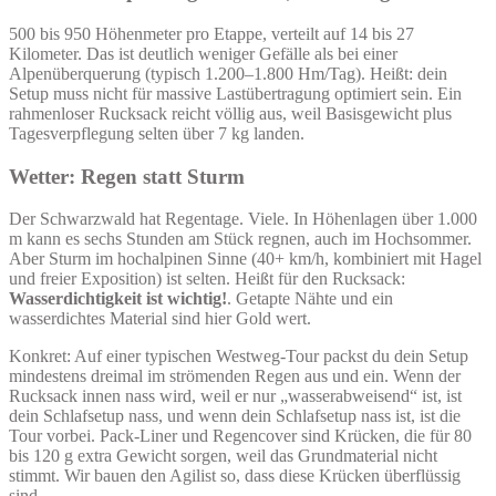
500 bis 950 Höhenmeter pro Etappe, verteilt auf 14 bis 27
Kilometer. Das ist deutlich weniger Gefälle als bei einer
Alpenüberquerung (typisch 1.200–1.800 Hm/Tag). Heißt: dein
Setup muss nicht für massive Lastübertragung optimiert sein. Ein
rahmenloser Rucksack reicht völlig aus, weil Basisgewicht plus
Tagesverpflegung selten über 7 kg landen.
Wetter: Regen statt Sturm
Der Schwarzwald hat Regentage. Viele. In Höhenlagen über 1.000
m kann es sechs Stunden am Stück regnen, auch im Hochsommer.
Aber Sturm im hochalpinen Sinne (40+ km/h, kombiniert mit Hagel
und freier Exposition) ist selten. Heißt für den Rucksack:
Wasserdichtigkeit ist wichtig!
. Getapte Nähte und ein
wasserdichtes Material sind hier Gold wert.
Konkret: Auf einer typischen Westweg-Tour packst du dein Setup
mindestens dreimal im strömenden Regen aus und ein. Wenn der
Rucksack innen nass wird, weil er nur „wasserabweisend“ ist, ist
dein Schlafsetup nass, und wenn dein Schlafsetup nass ist, ist die
Tour vorbei. Pack-Liner und Regencover sind Krücken, die für 80
bis 120 g extra Gewicht sorgen, weil das Grundmaterial nicht
stimmt. Wir bauen den Agilist so, dass diese Krücken überflüssig
sind.