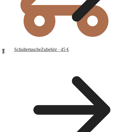
Schultertasche
Zubehör · 45 €
0