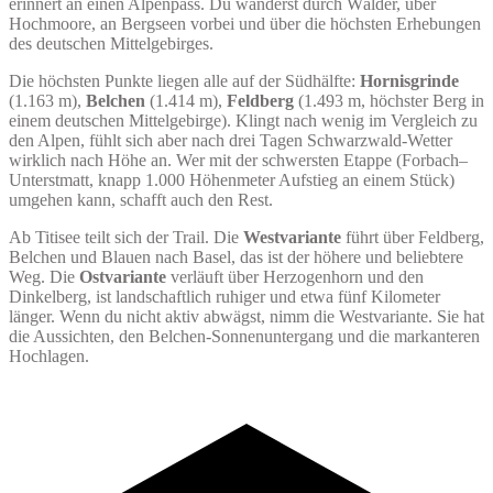
erinnert an einen Alpenpass. Du wanderst durch Wälder, über
Hochmoore, an Bergseen vorbei und über die höchsten Erhebungen
des deutschen Mittelgebirges.
Die höchsten Punkte liegen alle auf der Südhälfte:
Hornisgrinde
(1.163 m),
Belchen
(1.414 m),
Feldberg
(1.493 m, höchster Berg in
einem deutschen Mittelgebirge). Klingt nach wenig im Vergleich zu
den Alpen, fühlt sich aber nach drei Tagen Schwarzwald-Wetter
wirklich nach Höhe an. Wer mit der schwersten Etappe (Forbach–
Unterstmatt, knapp 1.000 Höhenmeter Aufstieg an einem Stück)
umgehen kann, schafft auch den Rest.
Ab Titisee teilt sich der Trail. Die
Westvariante
führt über Feldberg,
Belchen und Blauen nach Basel, das ist der höhere und beliebtere
Weg. Die
Ostvariante
verläuft über Herzogenhorn und den
Dinkelberg, ist landschaftlich ruhiger und etwa fünf Kilometer
länger. Wenn du nicht aktiv abwägst, nimm die Westvariante. Sie hat
die Aussichten, den Belchen-Sonnenuntergang und die markanteren
Hochlagen.