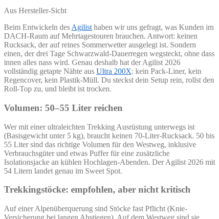
Aus Hersteller-Sicht
Beim Entwickeln des
Agilist
haben wir uns gefragt, was Kunden im
DACH-Raum auf Mehrtagestouren brauchen. Antwort: keinen
Rucksack, der auf reines Sommerwetter ausgelegt ist. Sondern
einen, der drei Tage Schwarzwald-Dauerregen wegsteckt, ohne dass
innen alles nass wird. Genau deshalb hat der Agilist 2026
vollständig getapte Nähte aus
Ultra 200X
: kein Pack-Liner, kein
Regencover, kein Plastik-Müll. Du steckst dein Setup rein, rollst den
Roll-Top zu, und bleibt ist trocken.
Volumen: 50–55 Liter reichen
Wer mit einer ultraleichten Trekking Ausrüstung unterwegs ist
(Basisgewicht unter 5 kg), braucht keinen 70-Liter-Rucksack. 50 bis
55 Liter sind das richtige Volumen für den Westweg, inklusive
Verbrauchsgüter und etwas Puffer für eine zusätzliche
Isolationsjacke an kühlen Hochlagen-Abenden. Der Agilist 2026 mit
54 Litern landet genau im Sweet Spot.
Trekkingstöcke: empfohlen, aber nicht kritisch
Auf einer Alpenüberquerung sind Stöcke fast Pflicht (Knie-
Versicherung bei langen Abstiegen). Auf dem Westweg sind sie